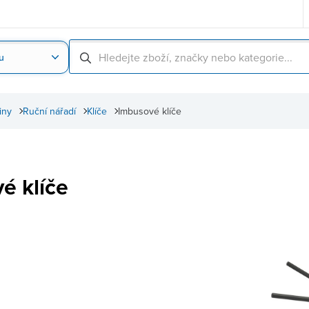
u
Nahrát obrázek produktu
Skenování čárové
iny
Ruční nářadí
Klíče
Imbusové klíče
é klíče