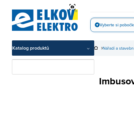
Přejít
na
obsah
Vyberte si pobočk
Vyfotit
Katalog produktů
Nářadí a stavebn
Imbusov