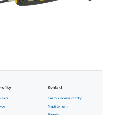
profíky
Kontakt
h akcí
Často kladené otázky
akce
Napište nám
Pobočky