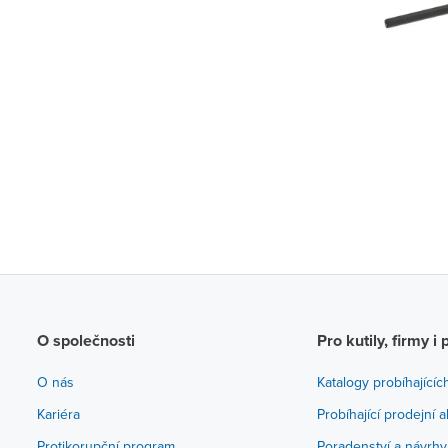
O společnosti
Pro kutily, firmy i 
O nás
Katalogy probíhajícíc
Kariéra
Probíhající prodejní 
Protikorupční program
Poradenství a návrhy