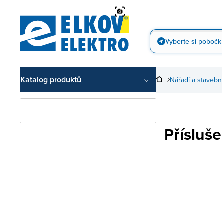
Přejít
na
obsah
Vyberte si pobočk
Vyfotit
Katalog produktů
Nářadí a stavebn
Přísluš