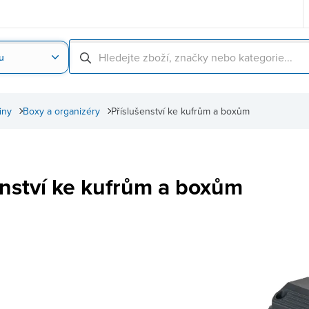
u
Nahrát obrázek produktu
Skenování čárové
iny
Boxy a organizéry
Příslušenství ke kufrům a boxům
enství ke kufrům a boxům