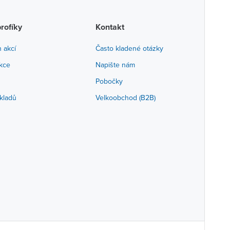
profíky
Kontakt
h akcí
Často kladené otázky
akce
Napište nám
Pobočky
kladů
Velkoobchod (B2B)