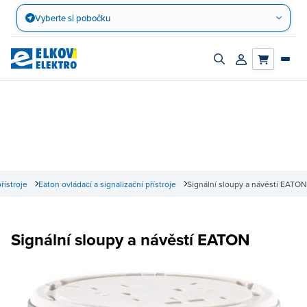
Přejít
Vyberte si pobočku
na
obsah
Zapnout/vypnout
Přihlásit/registro
vyhledávací
účet
panel
řístroje
Eaton ovládací a signalizační přístroje
Signální sloupy a návěstí EATON
Signální sloupy a návěstí EATON