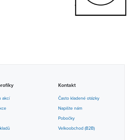
profíky
Kontakt
h akcí
Často kladené otázky
akce
Napište nám
Pobočky
kladů
Velkoobchod (B2B)