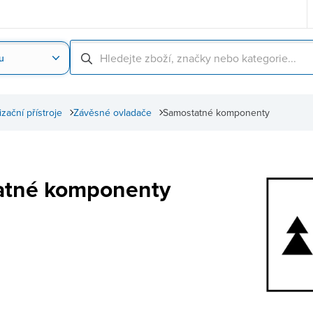
u
Nahrát obrázek produktu
Skenování čárové
izační přístroje
Závěsné ovladače
Samostatné komponenty
atné komponenty