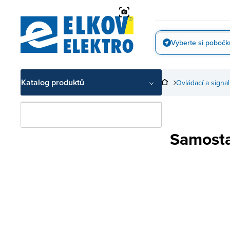
Přejít
na
obsah
Vyberte si pobočk
Vyfotit
Katalog produktů
Ovládací a signal
Samost