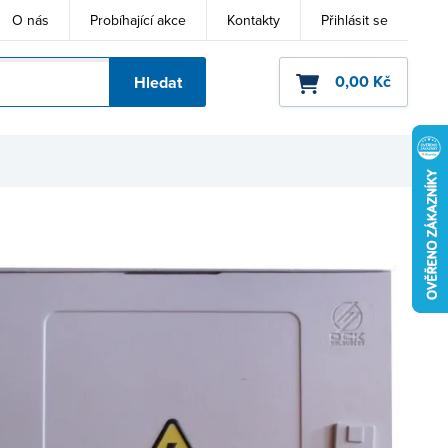
O nás
Probíhající akce
Kontakty
Přihlásit se
0,00 Kč
Hledat
ho kódu