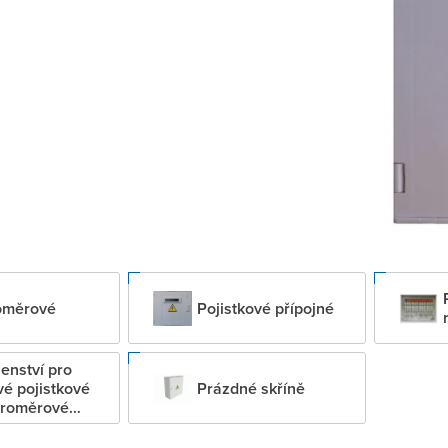
oměrové
Pojistkové přípojné
šenství pro
vé pojistkové
Prázdné skříně
troměrové
nice