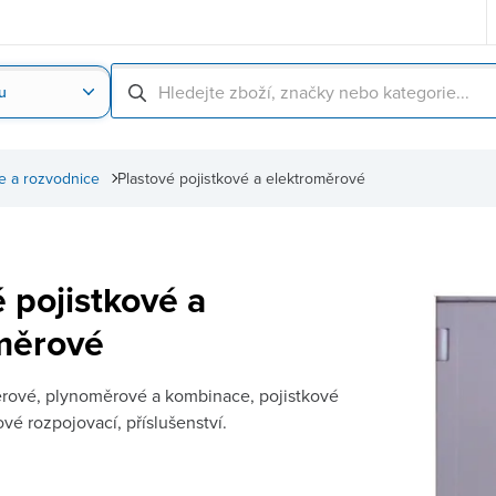
u
Nahrát obrázek produktu
Skenování čárové
e a rozvodnice
Plastové pojistkové a elektroměrové
 pojistkové a
měrové
ěrové, plynoměrové a kombinace, pojistkové
ové rozpojovací, příslušenství.