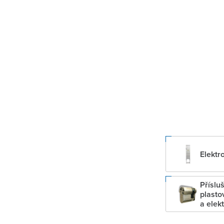
Elektr
Příslu
plasto
a elek
rozvod