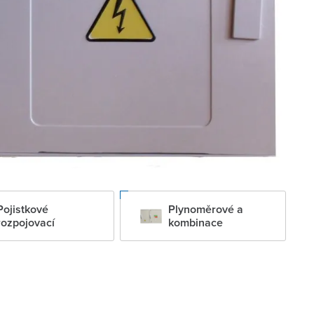
Pojistkové
Plynoměrové a
rozpojovací
kombinace