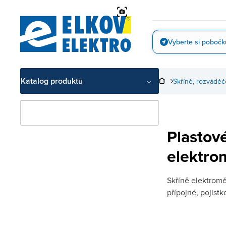
Přejít
na
obsah
Vyberte si pobočk
Vyfotit
Katalog produktů
Skříně, rozváděč
Plastové
elektro
Skříně elektrom
přípojné, pojistk