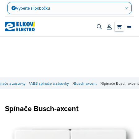
Přejít
Vyberte si pobočku
na
obsah
Zapnout/vypnout
Přihlásit/registro
vyhledávací
účet
panel
nače a zásuvky
ABB spínače a zásuvky
Busch-axcent
Spínače Busch-axcent
Spínače Busch-axcent