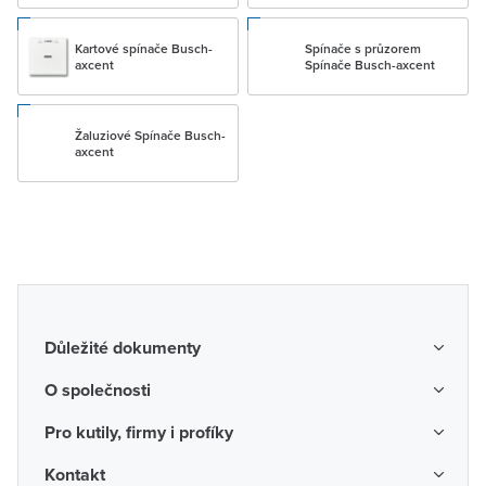
Kartové spínače Busch-
Spínače s průzorem
axcent
Spínače Busch-axcent
Žaluziové Spínače Busch-
axcent
Důležité dokumenty
Obchodní podmínky
O společnosti
Možnosti dopravy a platby
O nás
Pro kutily, firmy i profíky
Reklamace a vrácení zboží
Kariéra
Katalogy probíhajících akcí
Kontakt
Odstoupení od smlouvy