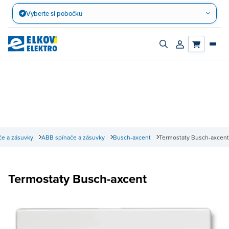
Přejít
Vyberte si pobočku
na
obsah
Zapnout/vypnout
Přihlásit/registro
vyhledávací
účet
panel
e a zásuvky
ABB spínače a zásuvky
Busch-axcent
Termostaty Busch-axcent
Termostaty Busch-axcent