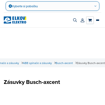
Přejít
Vyberte si pobočku
na
obsah
Zapnout/vypnout
Přihlásit/registro
vyhledávací
účet
panel
nače a zásuvky
ABB spínače a zásuvky
Busch-axcent
Zásuvky Busch-axcent
Zásuvky Busch-axcent