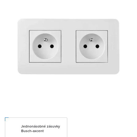
Jednonásobné zásuvky
Busch-axcent