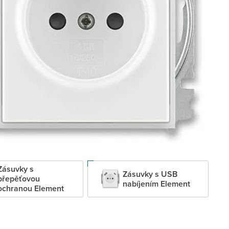
Zásuvky s
Zásuvky s USB
přepěťovou
nabíjením Element
ochranou Element