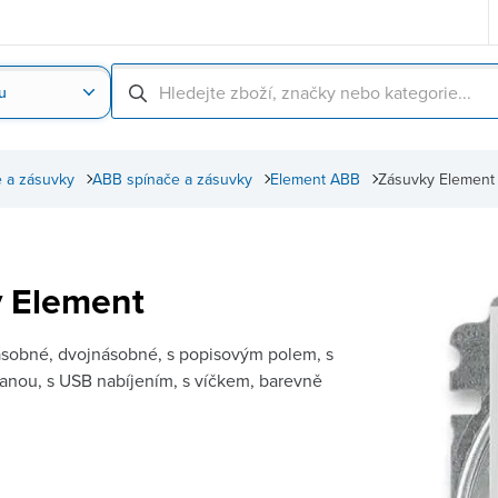
u
Nahrát obrázek produktu
Skenování čárové
 a zásuvky
ABB spínače a zásuvky
Element ABB
Zásuvky Element
 Element
sobné, dvojnásobné, s popisovým polem, s
anou, s USB nabíjením, s víčkem, barevně