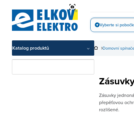
Přejít
na
obsah
Vyberte si pobočk
Vyfotit
Katalog produktů
Domovní spínače
Zásuvky
Zásuvky jednoná
přepěťovou ochr
rozlišené.