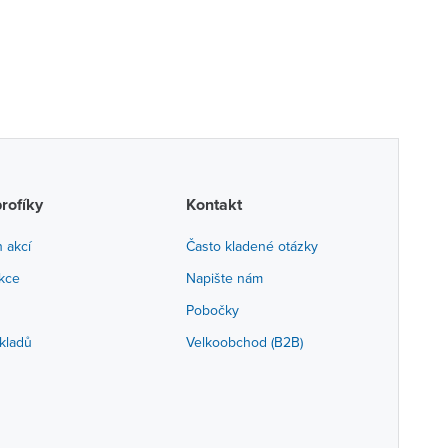
profíky
Kontakt
h akcí
Často kladené otázky
akce
Napište nám
Pobočky
kladů
Velkoobchod (B2B)