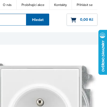
O nás
Probíhající akce
Kontakty
Přihlásit se
0,00 Kč
Hledat
ho kódu