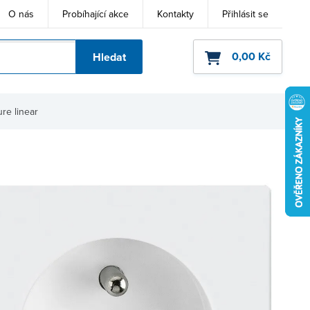
O nás
Probíhající akce
Kontakty
Přihlásit se
0,00 Kč
Hledat
ho kódu
re linear