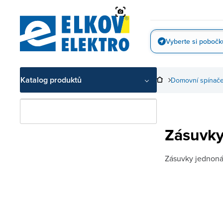
Přejít
na
obsah
Vyberte si pobočk
Vyfotit
Katalog produktů
Domovní spínače
Zásuvky
Zásuvky jednoná