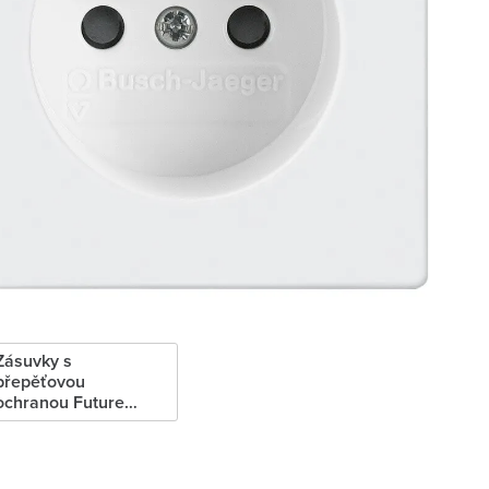
Zásuvky s
přepěťovou
ochranou Future
linear