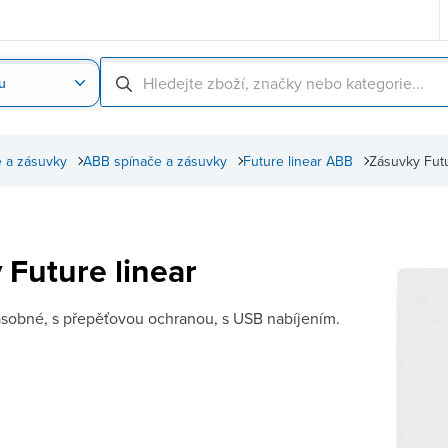
u
Nahrát obrázek produktu
Skenování čárové
 a zásuvky
ABB spínače a zásuvky
Future linear ABB
Zásuvky Futu
 Future linear
sobné, s přepěťovou ochranou, s USB nabíjením.