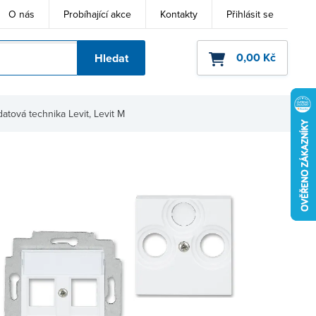
O nás
Probíhající akce
Kontakty
Přihlásit se
0,00 Kč
Hledat
ho kódu
datová technika Levit, Levit M