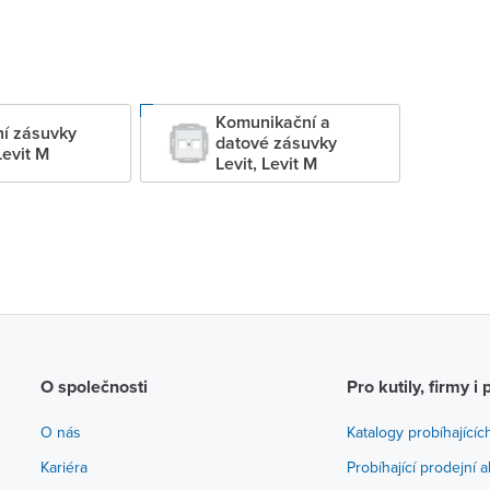
Komunikační a
í zásuvky
datové zásuvky
Levit M
Levit, Levit M
O společnosti
Pro kutily, firmy i 
O nás
Katalogy probíhajícíc
Kariéra
Probíhající prodejní 