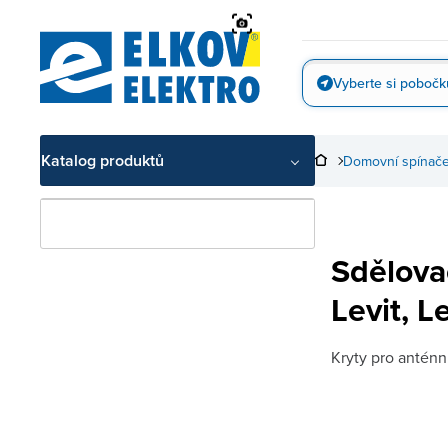
Přejít
na
obsah
Vyberte si pobočk
Vyfotit
Katalog produktů
Domovní spínače
Sdělova
Levit, L
Kryty pro anténn