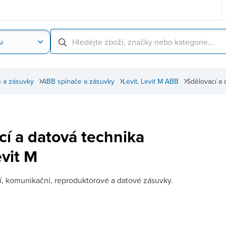
u
Nahrát obrázek produktu
Skenování čárové
 a zásuvky
ABB spínače a zásuvky
Levit, Levit M ABB
Sdělovací a 
cí a datová technika
evit M
í, komunikační, reproduktorové a datové zásuvky.