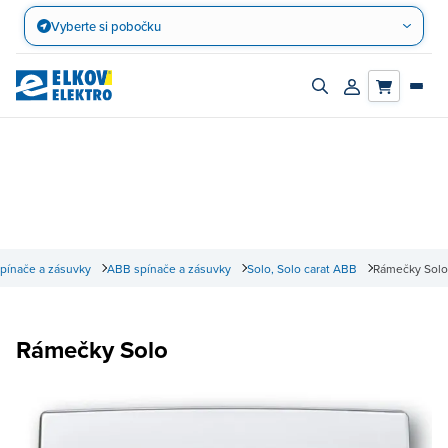
Přejít
Vyberte si pobočku
na
obsah
Zapnout/vypnout
Přihlásit/registro
vyhledávací
účet
panel
pínače a zásuvky
ABB spínače a zásuvky
Solo, Solo carat ABB
Rámečky Solo
Rámečky Solo