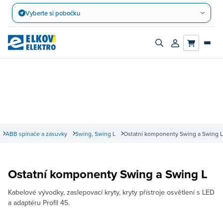
Přejít
Vyberte si pobočku
na
obsah
Zapnout/vypnout
Přihlásit/registro
vyhledávací
účet
panel
ABB spínače a zásuvky
Swing, Swing L
Ostatní komponenty Swing a Swing L
Ostatní komponenty Swing a Swing L
Kabelové vývodky, zaslepovací kryty, kryty přístroje osvětlení s LED
a adaptéru Profil 45.