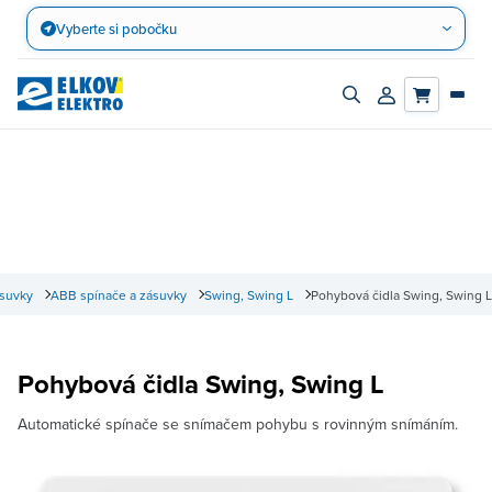
Přejít
Vyberte si pobočku
na
obsah
Zapnout/vypnout
Přihlásit/registro
vyhledávací
účet
panel
ásuvky
ABB spínače a zásuvky
Swing, Swing L
Pohybová čidla Swing, Swing L
Pohybová čidla Swing, Swing L
Automatické spínače se snímačem pohybu s rovinným snímáním.