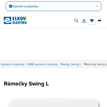
Přejít
Vyberte si pobočku
na
obsah
Zapnout/vypnout
Přihlásit/registro
vyhledávací
účet
panel
 spínače a zásuvky
ABB spínače a zásuvky
Swing, Swing L
Rámečky Swing L
Rámečky Swing L