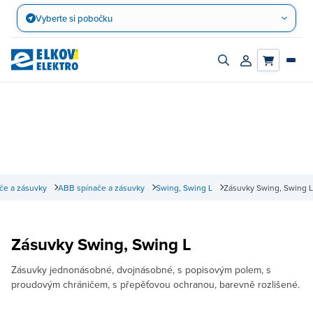
Přejít
Vyberte si pobočku
na
obsah
Zapnout/vypnout
Přihlásit/registro
vyhledávací
účet
panel
če a zásuvky
ABB spínače a zásuvky
Swing, Swing L
Zásuvky Swing, Swing L
Zásuvky Swing, Swing L
Zásuvky jednonásobné, dvojnásobné, s popisovým polem, s
proudovým chráničem, s přepěťovou ochranou, barevně rozlišené.