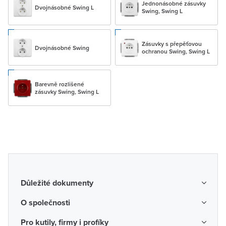
Jednonásobné zásuvky
Dvojnásobné Swing L
Swing, Swing L
Zásuvky s přepěťovou
Dvojnásobné Swing
ochranou Swing, Swing L
Barevně rozlišené
zásuvky Swing, Swing L
Důležité dokumenty
Obchodní podmínky
O společnosti
Možnosti dopravy a platby
O nás
Pro kutily, firmy i profíky