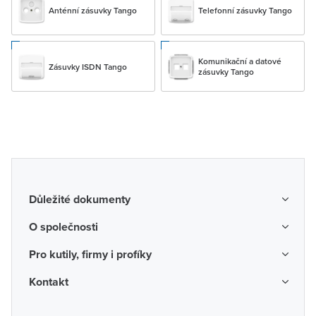
Anténní zásuvky Tango
Telefonní zásuvky Tango
Komunikační a datové
Zásuvky ISDN Tango
zásuvky Tango
Důležité dokumenty
Obchodní podmínky
O společnosti
Možnosti dopravy a platby
O nás
Pro kutily, firmy i profíky
Reklamace a vrácení zboží
Kariéra
Katalogy probíhajících akcí
Kontakt
Odstoupení od smlouvy
Protikorupční program
Probíhající prodejní akce
Spotřebitel
Často kladené otázky
Firemní časopis