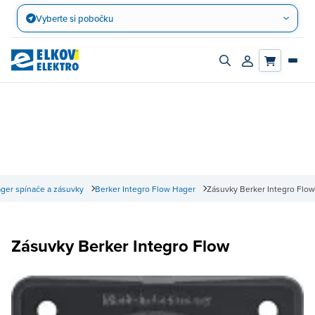
Přejít
Vyberte si pobočku
na
obsah
Zapnout/vypnout
Přihlásit/registro
vyhledávací
účet
panel
ger spínače a zásuvky
Berker Integro Flow Hager
Zásuvky Berker Integro Flow
Zásuvky Berker Integro Flow