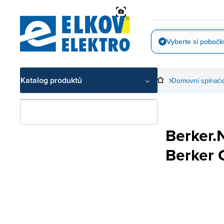
Přejít
na
obsah
Vyberte si pobočk
Vyfotit
Katalog produktů
Domovní spínače
Berker.
Berker 