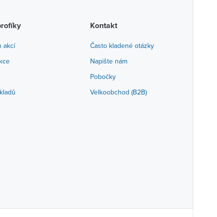
profíky
Kontakt
h akcí
Často kladené otázky
akce
Napište nám
Pobočky
kladů
Velkoobchod (B2B)