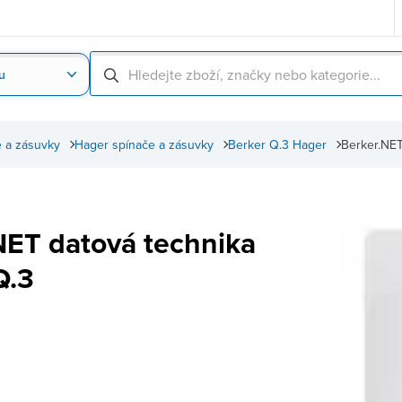
u
Nahrát obrázek produktu
Skenování čárové
 a zásuvky
Hager spínače a zásuvky
Berker Q.3 Hager
Berker.NET
NET datová technika
Q.3