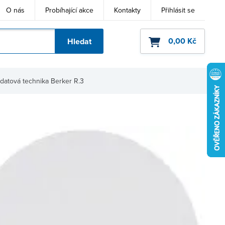
O nás
Probíhající akce
Kontakty
Přihlásit se
0,00 Kč
Hledat
ho kódu
 datová technika Berker R.3