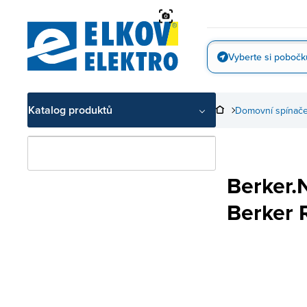
Přejít
na
obsah
Vyberte si pobočk
Vyfotit
Katalog produktů
Domovní spínače
Berker.
Berker 