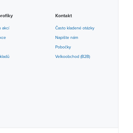
profíky
Kontakt
h akcí
Často kladené otázky
akce
Napište nám
Pobočky
kladů
Velkoobchod (B2B)