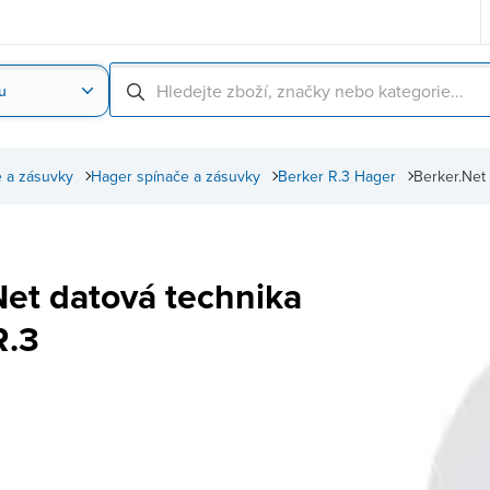
u
Nahrát obrázek produktu
Skenování čárové
 a zásuvky
Hager spínače a zásuvky
Berker R.3 Hager
Berker.Net
Net datová technika
R.3