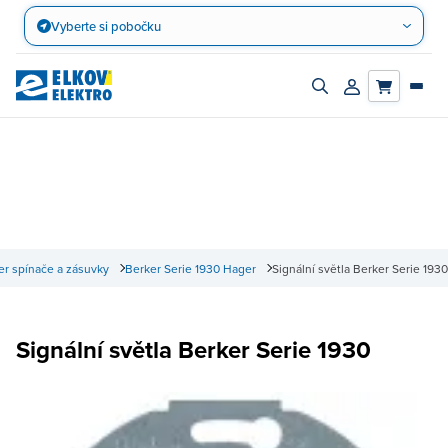
Přejít
Vyberte si pobočku
na
obsah
Zapnout/vypnout
Přihlásit/registro
vyhledávací
účet
panel
r spínače a zásuvky
Berker Serie 1930 Hager
Signální světla Berker Serie 1930
Signální světla Berker Serie 1930