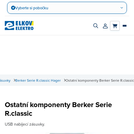
Přejít
Vyberte si pobočku
na
obsah
Zapnout/vypnout
Přihlásit/registro
vyhledávací
účet
panel
zásuvky
Berker Serie R.classic Hager
Ostatní komponenty Berker Serie R.classic
Ostatní komponenty Berker Serie
R.classic
USB nabíjecí zásuvky.