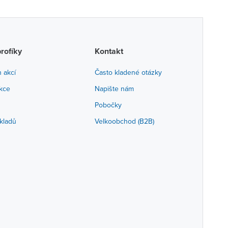
profíky
Kontakt
h akcí
Často kladené otázky
akce
Napište nám
Pobočky
kladů
Velkoobchod (B2B)