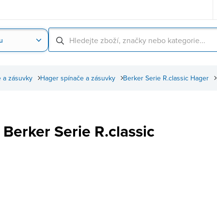
u
Nahrát obrázek produktu
Skenování čárové
 a zásuvky
Hager spínače a zásuvky
Berker Serie R.classic Hager
Berker Serie R.classic