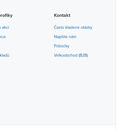
profíky
Kontakt
h akcí
Často kladené otázky
akce
Napište nám
Pobočky
kladů
Velkoobchod (B2B)