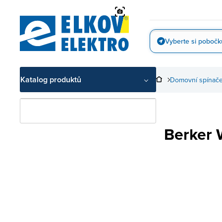
Přejít
na
obsah
Vyberte si pobočk
Vyfotit
Katalog produktů
Domovní spínače
Berker 