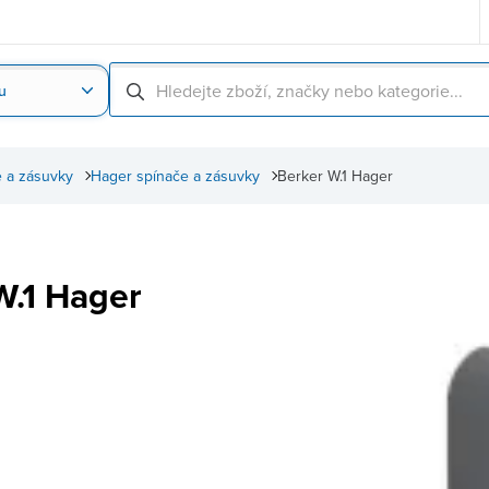
u
Nahrát obrázek produktu
Skenování čárové
 a zásuvky
Hager spínače a zásuvky
Berker W.1 Hager
W.1 Hager