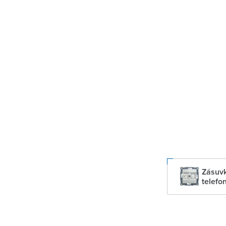
Zásuvk
telefo