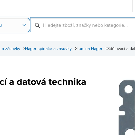
u
Nahrát obrázek produktu
Skenování čárové
 a zásuvky
Hager spínače a zásuvky
Lumina Hager
Sdělovací a da
cí a datová technika