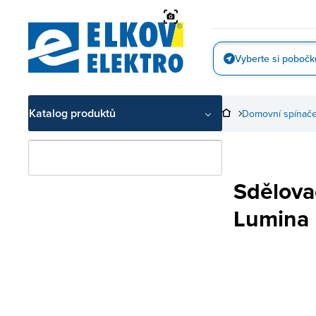
Přejít
na
obsah
Vyberte si pobočk
Vyfotit
Katalog produktů
Domovní spínače
Sdělova
Lumina