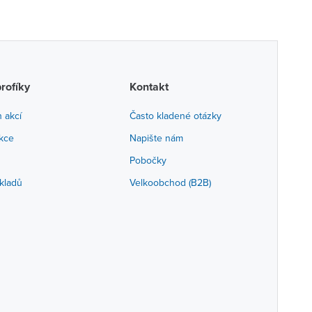
profíky
Kontakt
h akcí
Často kladené otázky
akce
Napište nám
Pobočky
kladů
Velkoobchod (B2B)