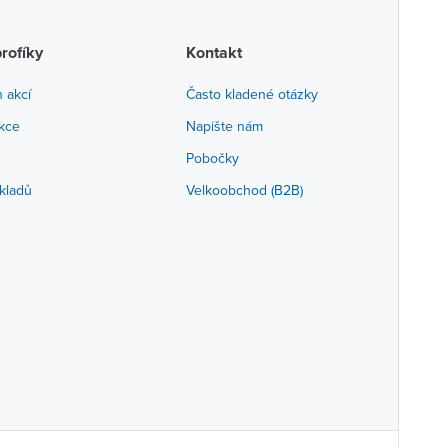
profíky
Kontakt
h akcí
Často kladené otázky
akce
Napište nám
Pobočky
kladů
Velkoobchod (B2B)