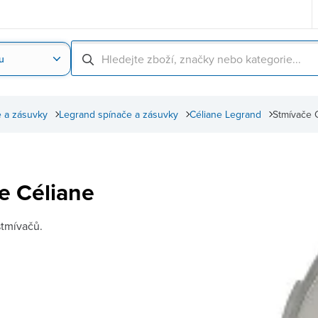
u
Nahrát obrázek produktu
Skenování čárové
 a zásuvky
Legrand spínače a zásuvky
Céliane Legrand
Stmívače 
e Céliane
 stmívačů.