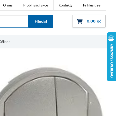
O nás
Probíhající akce
Kontakty
Přihlásit se
0,00 Kč
Hledat
ho kódu
Céliane