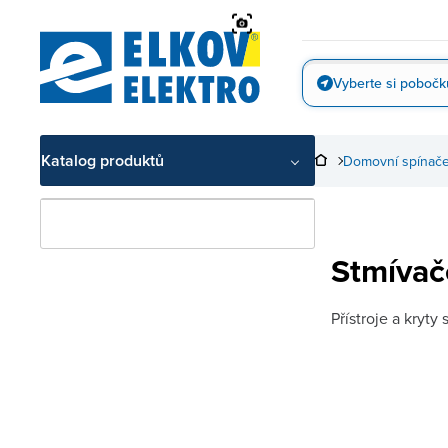
Přejít
na
obsah
Vyberte si pobočk
Vyfotit
Katalog produktů
Domovní spínače
Stmívač
Přístroje a kryty