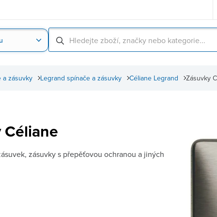
u
Nahrát obrázek produktu
Skenování čárové
 a zásuvky
Legrand spínače a zásuvky
Céliane Legrand
Zásuvky C
 Céliane
y zásuvek, zásuvky s přepěťovou ochranou a jiných