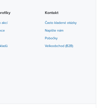
profíky
Kontakt
h akcí
Často kladené otázky
akce
Napište nám
Pobočky
kladů
Velkoobchod (B2B)