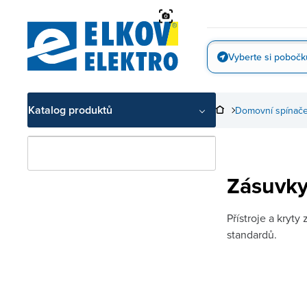
Přejít
na
obsah
Vyberte si pobočk
Vyfotit
Katalog produktů
Domovní spínače
Zásuvky
Přístroje a kryt
standardů.