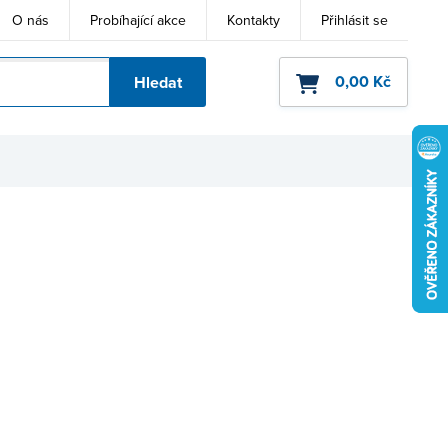
O nás
Probíhající akce
Kontakty
Přihlásit se
0,00 Kč
Hledat
ho kódu