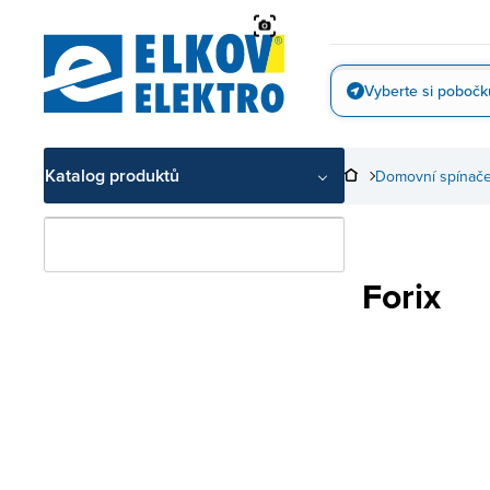
Přejít
na
obsah
Vyberte si pobočk
Vyfotit
Katalog produktů
Domovní spínače
Forix