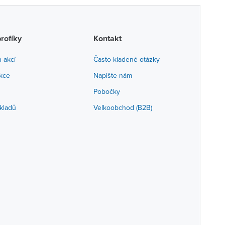
profíky
Kontakt
h akcí
Často kladené otázky
akce
Napište nám
Pobočky
kladů
Velkoobchod (B2B)