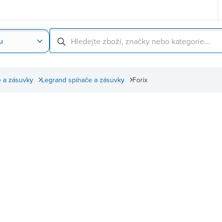
u
Nahrát obrázek produktu
Skenování čárové
 a zásuvky
Legrand spínače a zásuvky
Forix