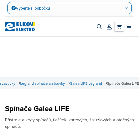
Přejít
Vyberte si pobočku
na
obsah
Zapnout/vypnout
Přihlásit/registro
vyhledávací
účet
panel
a zásuvky
Legrand spínače a zásuvky
Galea LIFE Legrand
Spínače Galea LIFE
Spínače Galea LIFE
Přístroje a kryty spínačů, tlačítek, kartových, žaluziových a otočných
spínačů.