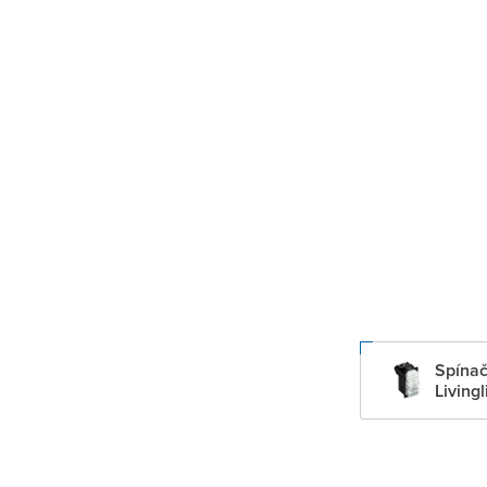
Spínač
Livingl