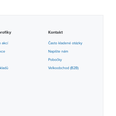
profíky
Kontakt
h akcí
Často kladené otázky
akce
Napište nám
Pobočky
kladů
Velkoobchod (B2B)