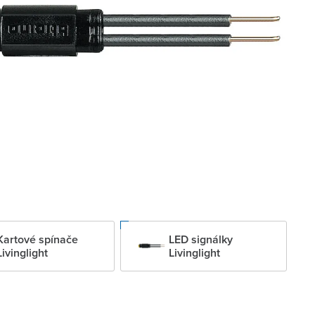
Kartové spínače
LED signálky
Livinglight
Livinglight