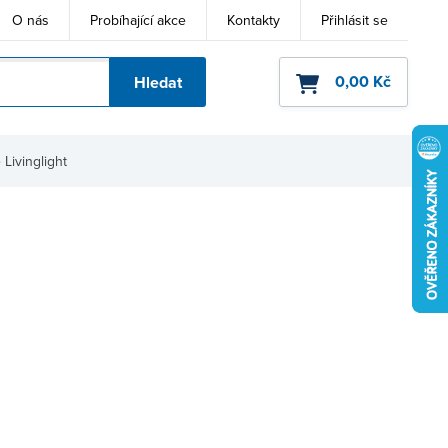
O nás
Probíhající akce
Kontakty
Přihlásit se
0,00 Kč
Hledat
ho kódu
 Livinglight