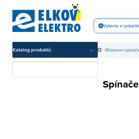
Přejít
na
obsah
Vyberte si pobočk
Vyfotit
Katalog produktů
Domovní spínače
Spínače 