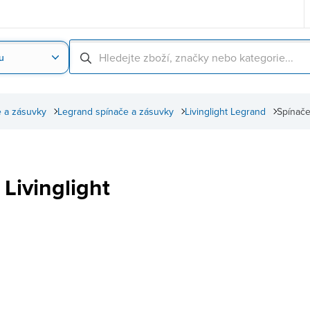
u
Nahrát obrázek produktu
Skenování čárové
 a zásuvky
Legrand spínače a zásuvky
Livinglight Legrand
Spínače
Livinglight