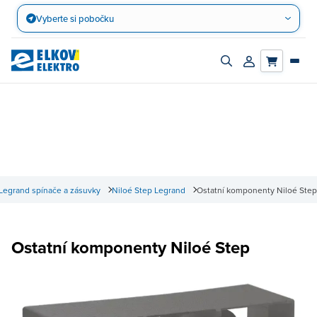
Přejít
Vyberte si pobočku
na
obsah
Zapnout/vypnout
Přihlásit/registro
vyhledávací
účet
panel
Legrand spínače a zásuvky
Niloé Step Legrand
Ostatní komponenty Niloé Step
Ostatní komponenty Niloé Step