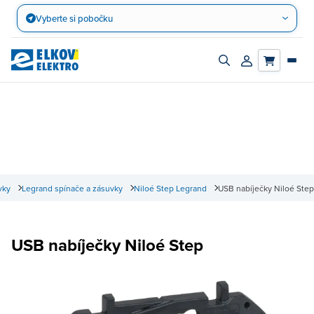
Přejít
Vyberte si pobočku
na
obsah
Zapnout/vypnout
Přihlásit/registro
vyhledávací
účet
panel
vky
Legrand spínače a zásuvky
Niloé Step Legrand
USB nabíječky Niloé Step
USB nabíječky Niloé Step