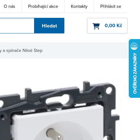
O nás
Probíhající akce
Kontakty
Přihlásit se
0,00 Kč
Hledat
ho kódu
 a spínače Niloé Step