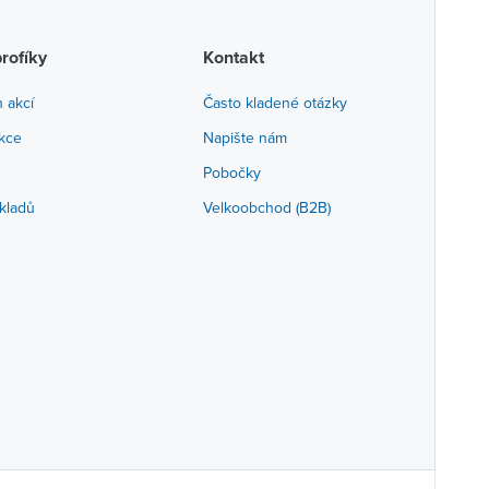
profíky
Kontakt
h akcí
Často kladené otázky
akce
Napište nám
Pobočky
kladů
Velkoobchod (B2B)