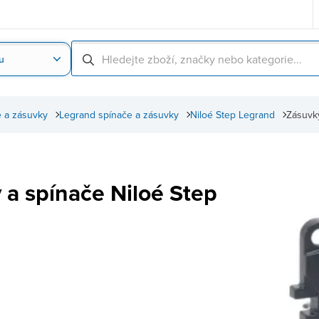
u
Nahrát obrázek produktu
Skenování čárové
 a zásuvky
Legrand spínače a zásuvky
Niloé Step Legrand
Zásuvky
 a spínače Niloé Step