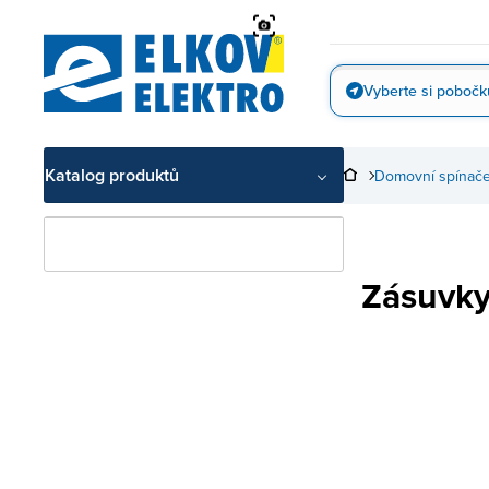
Přejít
na
obsah
Vyberte si pobočk
Vyfotit
Katalog produktů
Domovní spínače
Zásuvky