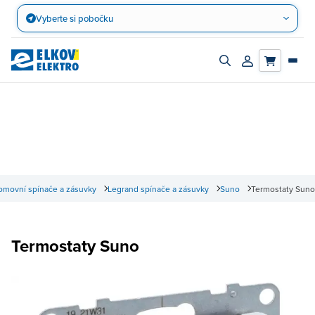
Přejít
Vyberte si pobočku
na
obsah
Zapnout/vypnout
Přihlásit/registro
vyhledávací
účet
panel
omovní spínače a zásuvky
Legrand spínače a zásuvky
Suno
Termostaty Suno
Termostaty Suno