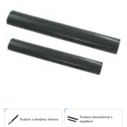
Trubice silnostěnné s
Trubice s dvojitou stěnou
lepidlem