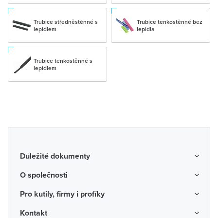
Trubice středněstěnné s
Trubice tenkostěnné bez
lepidlem
lepidla
Trubice tenkostěnné s
lepidlem
Důležité dokumenty
Obchodní podmínky
O společnosti
Možnosti dopravy a platby
O nás
Pro kutily, firmy i profíky
Reklamace a vrácení zboží
Kariéra
Katalogy probíhajících akcí
Kontakt
Odstoupení od smlouvy