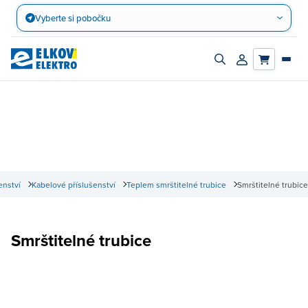
Přejít
Vyberte si pobočku
na
obsah
Zapnout/vypnout
Přihlásit/registro
vyhledávací
účet
panel
enství
Kabelové příslušenství
Teplem smrštitelné trubice
Smrštitelné trubice
Smrštitelné trubice