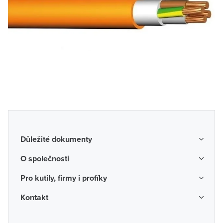
Důležité dokumenty
Obchodní podmínky
O společnosti
Možnosti dopravy a platby
O nás
Pro kutily, firmy i profíky
Reklamace a vrácení zboží
Kariéra
Katalogy probíhajících akcí
Kontakt
Odstoupení od smlouvy
Protikorupční program
Probíhající prodejní akce
Spotřebitel
Často kladené otázky
Firemní časopis