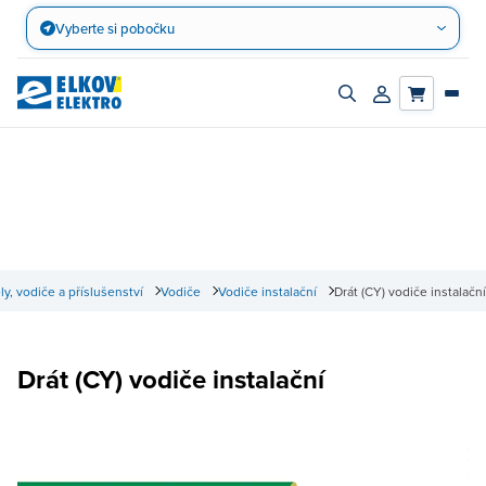
Přejít
Vyberte si pobočku
na
obsah
Zapnout/vypnout
Přihlásit/registro
vyhledávací
účet
panel
ly, vodiče a příslušenství
Vodiče
Vodiče instalační
Drát (CY) vodiče instalační
Drát (CY) vodiče instalační