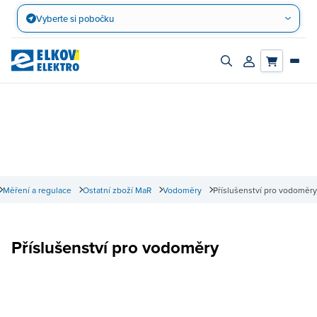
Přejít
Vyberte si pobočku
na
obsah
Zapnout/vypnout
Přihlásit/registro
vyhledávací
účet
panel
Měření a regulace
Ostatní zboží MaR
Vodoměry
Příslušenství pro vodoměry
Příslušenství pro vodoměry