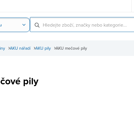
u
Nahrát obrázek produktu
Skenování čárové
iny
AKU nářadí
AKU pily
AKU mečové pily
ové pily