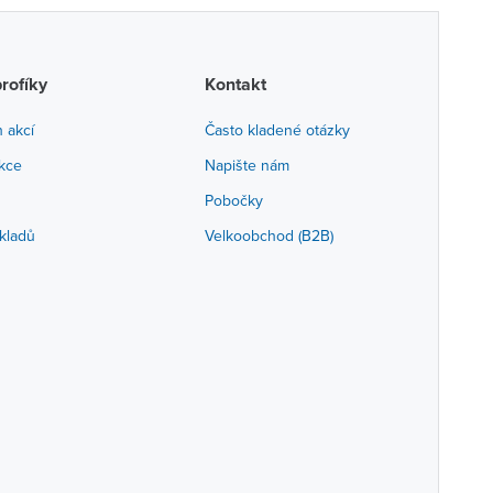
profíky
Kontakt
h akcí
Často kladené otázky
akce
Napište nám
Pobočky
kladů
Velkoobchod (B2B)