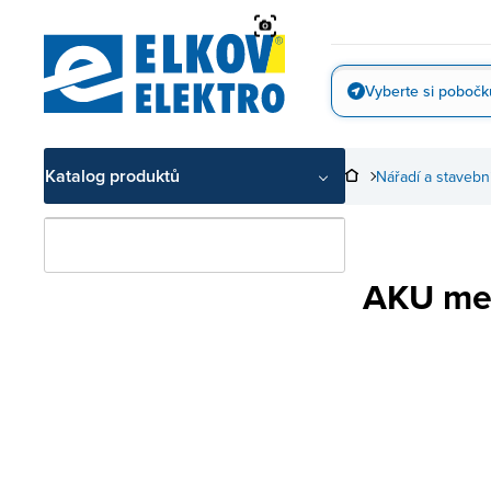
Přejít
na
obsah
Vyberte si pobočk
Vyfotit
Katalog produktů
Nářadí a stavebn
AKU meč