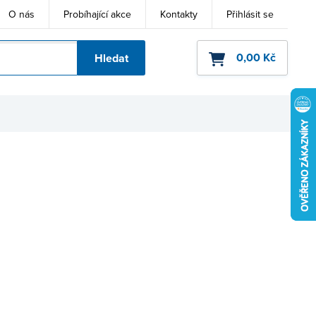
O nás
Probíhající akce
Kontakty
Přihlásit se
0,00 Kč
Hledat
ho kódu