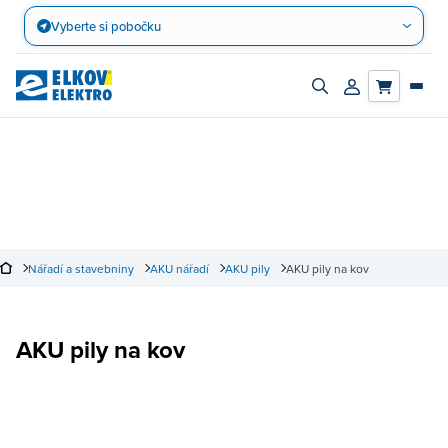
Přejít
Vyberte si pobočku
na
obsah
Zapnout/vypnout
Přihlásit/registro
vyhledávací
účet
panel
Nářadí a stavebniny
AKU nářadí
AKU pily
AKU pily na kov
AKU pily na kov