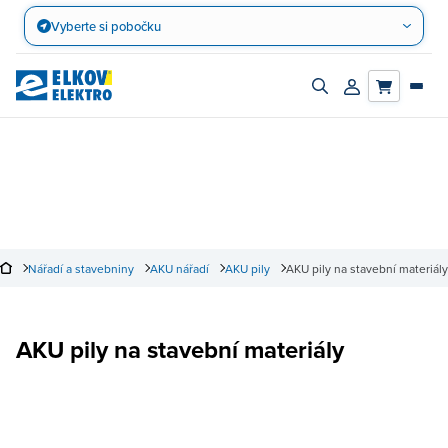
Přejít
Vyberte si pobočku
na
obsah
Zapnout/vypnout
Přihlásit/registro
vyhledávací
účet
panel
Nářadí a stavebniny
AKU nářadí
AKU pily
AKU pily na stavební materiály
AKU pily na stavební materiály