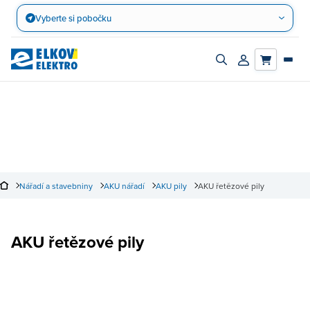
Přejít
Vyberte si pobočku
na
obsah
Zapnout/vypnout
Přihlásit/registro
vyhledávací
účet
panel
Nářadí a stavebniny
AKU nářadí
AKU pily
AKU řetězové pily
AKU řetězové pily