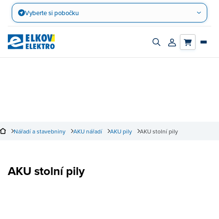
Přejít
Vyberte si pobočku
na
obsah
Zapnout/vypnout
Přihlásit/registro
vyhledávací
účet
panel
Nářadí a stavebniny
AKU nářadí
AKU pily
AKU stolní pily
AKU stolní pily