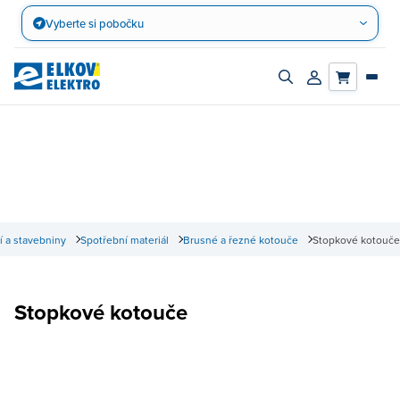
Přejít
Vyberte si pobočku
na
obsah
Zapnout/vypnout
Přihlásit/registro
vyhledávací
účet
panel
í a stavebniny
Spotřební materiál
Brusné a řezné kotouče
Stopkové kotouče
Stopkové kotouče