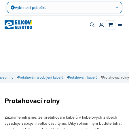
Přejít
Vyberte si pobočku
na
obsah
Zapnout/vypnout
Přihlásit/registro
vyhledávací
účet
panel
tavebniny
Protahování a odvíjení kabelů
Protahování kabelů
Protahovací rolny
Protahovací rolny
Zaznamenali jsme, že přetahování kabelů v kabelových žlabech
vyžaduje zapojení velké části týmu. Díky rolnám nyní budete tahat