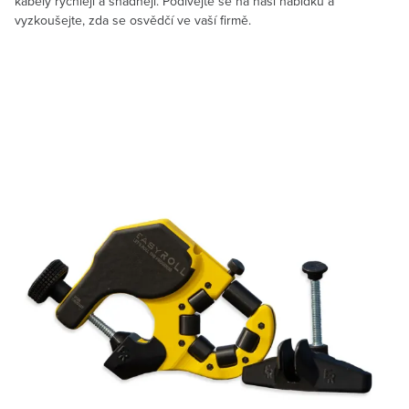
kabely rychleji a snadněji. Podívejte se na naši nabídku a
vyzkoušejte, zda se osvědčí ve vaší firmě.