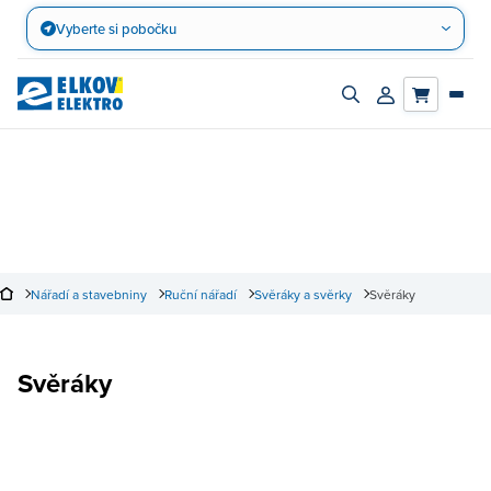
Přejít
Vyberte si pobočku
na
obsah
Zapnout/vypnout
Přihlásit/registro
vyhledávací
účet
panel
Nářadí a stavebniny
Ruční nářadí
Svěráky a svěrky
Svěráky
Svěráky