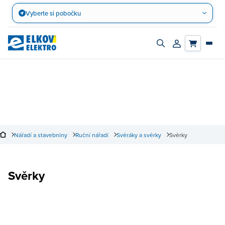
Přejít
Vyberte si pobočku
na
obsah
Zapnout/vypnout
Přihlásit/registro
vyhledávací
účet
panel
Nářadí a stavebniny
Ruční nářadí
Svěráky a svěrky
Svěrky
Svěrky