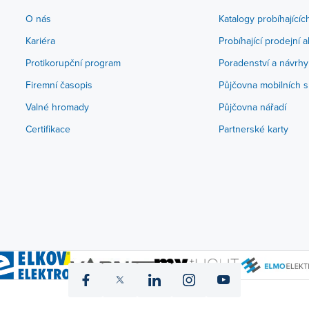
O nás
Katalogy probíhajícíc
Kariéra
Probíhající prodejní 
Protikorupční program
Poradenství a návrhy
Firemní časopis
Půjčovna mobilních s
Valné hromady
Půjčovna nářadí
Certifikace
Partnerské karty
icon
icon
icon
icon
icon
fb
twitter
linked
instagram
yt