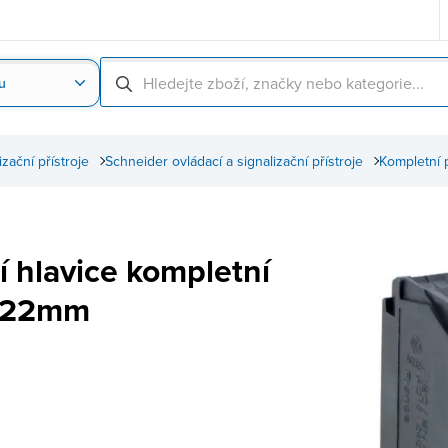
u
Nahrát obrázek produktu
Skenování čárové
izační přístroje
Schneider ovládací a signalizační přístroje
Kompletní 
í hlavice kompletní
 22mm