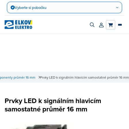
Přejít
Vyberte si pobočku
na
obsah
Zapnout/vypnout
Přihlásit/registro
vyhledávací
účet
panel
ponenty průměr 16 mm
Prvky LED k signálním hlavicím samostatné průměr 16 mm
Prvky LED k signálním hlavicím
samostatné průměr 16 mm