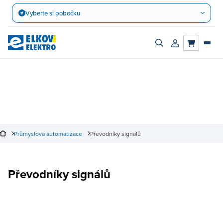
Přejít
Vyberte si pobočku
na
obsah
Zapnout/vypnout
Přihlásit/registro
vyhledávací
účet
panel
Průmyslová automatizace
Převodníky signálů
Převodníky signálů